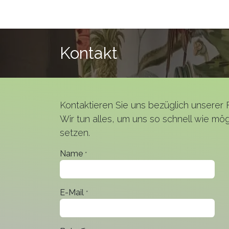
Zum Inhalt springen
Home
Produkte und Service
Über uns
Kontakt
Kontaktieren Sie uns bezüglich unserer 
Wir tun alles, um uns so schnell wie mög
setzen.
Name
*
E-Mail
*