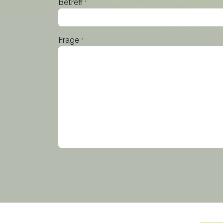
Betreff
*
Frage
*